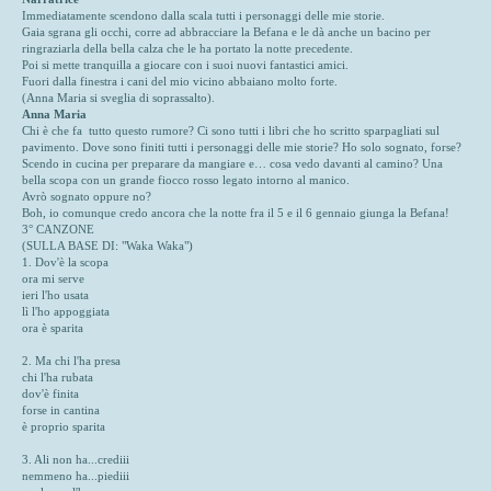
Immediatamente scendono dalla scala tutti i personaggi delle mie storie.
Gaia sgrana gli occhi, corre ad abbracciare la Befana e le dà anche un bacino per
ringraziarla della bella calza che le ha portato la notte precedente.
Poi si mette tranquilla a giocare con i suoi nuovi fantastici amici.
Fuori dalla finestra i cani del mio vicino abbaiano molto forte.
(Anna Maria si sveglia di soprassalto).
Anna Maria
Chi è che fa tutto questo rumore? Ci sono tutti i libri che ho scritto sparpagliati sul
pavimento. Dove sono finiti tutti i personaggi delle mie storie? Ho solo sognato, forse?
Scendo in cucina per preparare da mangiare e… cosa vedo davanti al camino? Una
bella scopa con un grande fiocco rosso legato intorno al manico.
Avrò sognato oppure no?
Boh, io comunque credo ancora che la notte fra il 5 e il 6 gennaio giunga la Befana!
3° CANZONE
(SULLA BASE DI: "Waka Waka")
1. Dov'è la scopa
ora mi serve
ieri l'ho usata
lì l'ho appoggiata
ora è sparita
2. Ma chi l'ha presa
chi l'ha rubata
dov'è finita
forse in cantina
è proprio sparita
3. Ali non ha...crediii
nemmeno ha...piediii