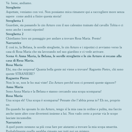
Va bene, andiamo.
Streghette
Aspettate, veniamo con voi. Non possiamo mica rimanere qui a raccogliere more senza
sapere come andrà a finire questa storia!
Streghetta 1
Guardate, sta passando lo zio Arturo con il suo calessino trainato dal cavallo Tobia e ci
sono anche i nostri nipotini!
Streghetta 2
Chiediamo loro un passaggio per andare a trovare Rosa Maria. Presto!
Narratrice
E così io, la Befana, le sorelle streghette, lo zio Arturo e i nipotini ci avviamo verso la
casa di Rosa Maria che sta lavorando nel suo giardino e ci vede arrivare.
Scena 4: Anna Maria, la Befana, le sorelle streghette e lo zio Arturo si recano alla
casa di Rosa Maria.
Rosa Maria
Ehi, ma che sorpresa! Quanta bella gente mi viene a trovare! Ragnetto Pietro, chi sono
queste STRANIERE?
Ragnetto Pietro
Non lo so, non le ho mai viste! Zio Arturo perché non ci presenti queste signore?
Anna Maria
Sono Anna Maria e la Befana e stanno cercando una scopa scomparsa!
Rosa Maria
Una scopa eh! Una scopa è scomparsa? Pensate che l’abbia presa io? Eh no, proprio
no.
Da quando ho sposato lo zio Arturo, tengo sì la mia casa in ordine e pulita, ma faccio
anche tante altre cose divertenti insieme a lui. Non vado certo a portar via le scope
lasciate incustodite.
Narratrice
A quel punto nessuno sa più cosa fare per aiutarmi a trovare la mia scopa smarrita.
Probabilmente quello sarebbe rimasto per tutti noi un mistero.