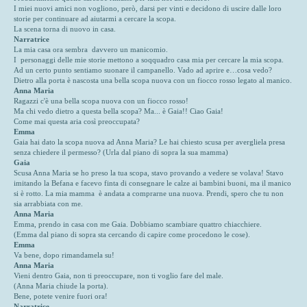
I miei nuovi amici non vogliono, però, darsi per vinti e decidono di uscire dalle loro
storie per continuare ad aiutarmi a cercare la scopa.
La scena torna di nuovo in casa.
Narratrice
La mia casa ora sembra davvero un manicomio.
I personaggi delle mie storie mettono a soqquadro casa mia per cercare la mia scopa.
Ad un certo punto sentiamo suonare il campanello. Vado ad aprire e…cosa vedo?
Dietro alla porta è nascosta una bella scopa nuova con un fiocco rosso legato al manico.
Anna Maria
Ragazzi c'è una bella scopa nuova con un fiocco rosso!
Ma chi vedo dietro a questa bella scopa? Ma... è Gaia!! Ciao Gaia!
Come mai questa aria così preoccupata?
Emma
Gaia hai dato la scopa nuova ad Anna Maria? Le hai chiesto scusa per avergliela presa
senza chiedere il permesso? (Urla dal piano di sopra la sua mamma)
Gaia
Scusa Anna Maria se ho preso la tua scopa, stavo provando a vedere se volava! Stavo
imitando la Befana e facevo finta di consegnare le calze ai bambini buoni, ma il manico
si è rotto. La mia mamma è andata a comprarne una nuova. Prendi, spero che tu non
sia arrabbiata con me.
Anna Maria
Emma, prendo in casa con me Gaia. Dobbiamo scambiare quattro chiacchiere.
(Emma dal piano di sopra sta cercando di capire come procedono le cose).
Emma
Va bene, dopo rimandamela su!
Anna Maria
Vieni dentro Gaia, non ti preoccupare, non ti voglio fare del male.
(Anna Maria chiude la porta).
Bene, potete venire fuori ora!
Narratrice