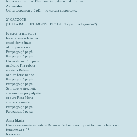
No, Alessandro. Ieri l’hai lasciata lì, davanti al portone.
Alessandro
Qui la scopa non c’è più, l’ho cercata dappertutto.
2° CANZONE
(SULLA BASE DEL MOTIVETTO DE: "La pentola Lagostina")
Io cerco la mia scopa
la cerco e non la trovo
chissà dov'è finita
ohibò povera me.
Parapappapà pa pà
Parapappapà pa pà
Chissà chi me l'ha presa
qualcuno l'ha rubata
è stata la Befana
oppure forse noooo
Parapappapà pa pà
Parapappapà pa pà
Son state le streghette
che sono un po' polpette
oppure Rosa Maria
con la sua mania.
Parapappapà pa pà
Parapappapà pa pà
Anna Maria
Che sia veramente arrivata la Befana e l’abbia presa in prestito, perché la sua non
funzionava più?
Narratore