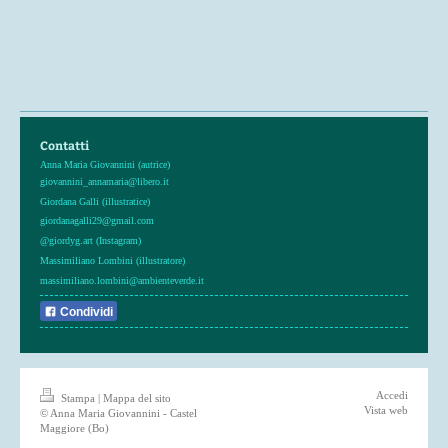
Contatti
Anna Maria Giovannini (autrice)
giovannini_annamaria@libero.it
Giordana Galli (illustratice)
giordanagalli29@gmail.com
@giordyg.art (Instagram)
Massimiliano Lombini (illustratore)
massimiliano.lombini@ambienteverde.it
Condividi
Accedi
Stampa
|
Mappa del sito
Vista web
© Anna Maria Giovannini - Castel
Maggiore (Bo)