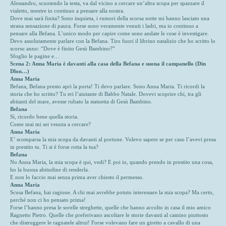
Alessandro, scuotendo la testa, va dal vicino a cercare un’altra scopa per spazzare il
vialetto, mentre io continuo a pensare alla nostra.
Dove mai sarà finita? Sono inquieta, i rumori della scorsa notte mi hanno lasciato una
strana sensazione di paura. Forse sono veramente venuti i ladri, ma io continuo a
pensare alla Befana. L’unico modo per capire come sono andate le cose è investigare.
Devo assolutamente parlare con la Befana. Tiro fuori il librino natalizio che ho scritto lo
scorso anno: “Dove è finito Gesù Bambino?”
Sfoglio le pagine e…
Scena 2: Anna Maria è davanti alla casa della Befana e suona il campanello (Din
Dlon…)
Anna Maria
Befana, Befana presto apri la porta! Ti devo parlare. Sono Anna Maria. Ti ricordi la
storia che ho scritto? Tu eri l’aiutante di Babbo Natale. Dovevi scoprire chi, tra gli
abitanti del mare, avesse rubato la statuetta di Gesù Bambino.
Befana
Sì, ricordo bene quella storia.
Come mai mi sei venuta a cercare?
Anna Maria
E’ scomparsa la mia scopa da davanti al portone. Volevo sapere se per caso l’avevi presa
in prestito tu. Ti si è forse rotta la tua?
Befana
No Anna Maria, la mia scopa è qui, vedi? E poi io, quando prendo in prestito una cosa,
ho la buona abitudine di renderla.
E non lo faccio mai senza prima aver chiesto il permesso.
Anna Maria
Scusa Befana, hai ragione. A chi mai avrebbe potuto interessare la mia scopa? Ma certo,
perché non ci ho pensato prima!
Forse l’hanno presa le sorelle streghette, quelle che hanno accolto in casa il mio amico
Ragnetto Pietro. Quelle che preferivano ascoltare le storie davanti al camino piuttosto
che distruggere le ragnatele altrui! Forse volevano fare un giretto a cavallo di una