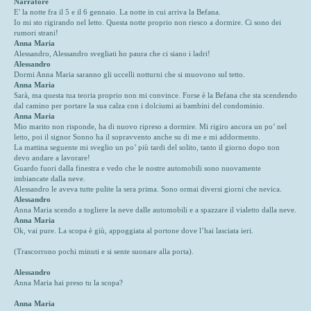
Narratore
E' la notte fra il 5 e il 6 gennaio. La notte in cui arriva la Befana.
Io mi sto rigirando nel letto. Questa notte proprio non riesco a dormire. Ci sono dei
rumori strani!
Anna Maria
Alessandro, Alessandro svegliati ho paura che ci siano i ladri!
Alessandro
Dormi Anna Maria saranno gli uccelli notturni che si muovono sul tetto.
Anna Maria
Sarà, ma questa tua teoria proprio non mi convince. Forse è la Befana che sta scendendo
dal camino per portare la sua calza con i dolciumi ai bambini del condominio.
Anna Maria
Mio marito non risponde, ha di nuovo ripreso a dormire. Mi rigiro ancora un po’ nel
letto, poi il signor Sonno ha il sopravvento anche su di me e mi addormento.
La mattina seguente mi sveglio un po’ più tardi del solito, tanto il giorno dopo non
devo andare a lavorare!
Guardo fuori dalla finestra e vedo che le nostre automobili sono nuovamente
imbiancate dalla neve.
Alessandro le aveva tutte pulite la sera prima. Sono ormai diversi giorni che nevica.
Alessandro
Anna Maria scendo a togliere la neve dalle automobili e a spazzare il vialetto dalla neve.
Anna Maria
Ok, vai pure. La scopa è giù, appoggiata al portone dove l’hai lasciata ieri.
(Trascorrono pochi minuti e si sente suonare alla porta).
Alessandro
Anna Maria hai preso tu la scopa?
Anna Maria