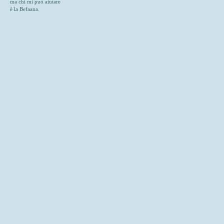
ma chi mi può aiutare
è la Befaana.