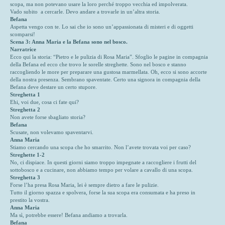
scopa, ma non potevano usare la loro perché troppo vecchia ed impolverata.
Vado subito a cercarle. Devo andare a trovarle in un’altra storia.
Befana
Aspetta vengo con te. Lo sai che io sono un’appassionata di misteri e di oggetti
scomparsi!
Scena 3: Anna Maria e la Befana sono nel bosco.
Narratrice
Ecco qui la storia: “Pietro e le pulizia di Rosa Maria”. Sfoglio le pagine in compagnia
della Befana ed ecco che trovo le sorelle streghette. Sono nel bosco e stanno
raccogliendo le more per preparare una gustosa marmellata. Oh, ecco si sono accorte
della nostra presenza. Sembrano spaventate. Certo una signora in compagnia della
Befana deve destare un certo stupore.
Streghetta 1
Ehi, voi due, cosa ci fate qui?
Streghetta 2
Non avete forse sbagliato storia?
Befana
Scusate, non volevamo spaventarvi.
Anna Maria
Stiamo cercando una scopa che ho smarrito. Non l’avete trovata voi per caso?
Streghette 1-2
No, ci dispiace. In questi giorni siamo troppo impegnate a raccogliere i frutti del
sottobosco e a cucinare, non abbiamo tempo per volare a cavallo di una scopa.
Streghetta 3
Forse l’ha presa Rosa Maria, lei è sempre dietro a fare le pulizie.
Tutto il giorno spazza e spolvera, forse la sua scopa era consumata e ha preso in
prestito la vostra.
Anna Maria
Ma sì, potrebbe essere! Befana andiamo a trovarla.
Befana