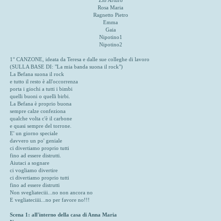
Zio Arturo
Rosa Maria
Ragnetto Pietro
Emma
Gaia
Nipotino1
Nipotino2
1° CANZONE, ideata da Teresa e dalle sue colleghe di lavoro
(SULLA BASE DI: "La mia banda suona il rock")
La Befana suona il rock
e tutto il resto è all'occorrenza
porta i giochi a tutti i bimbi
quelli buoni o quelli birbi.
La Befana è proprio buona
sempre calze confeziona
qualche volta c'è il carbone
e quasi sempre del torrone.
E' un giorno speciale
davvero un po' geniale
ci divertiamo proprio tutti
fino ad essere distrutti.
Aiutaci a sognare
ci vogliamo divertire
ci divertiamo proprio tutti
fino ad essere distrutti
Non svegliateciii...no non ancora no
E vegliateciiii...no per favore no!!!
Scena 1: all'interno della casa di Anna Maria