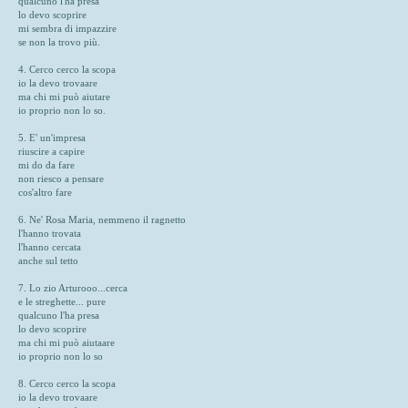
qualcuno l'ha presa
lo devo scoprire
mi sembra di impazzire
se non la trovo più.
4. Cerco cerco la scopa
io la devo trovaare
ma chi mi può aiutare
io proprio non lo so.
5. E' un'impresa
riuscire a capire
mi do da fare
non riesco a pensare
cos'altro fare
6. Ne' Rosa Maria, nemmeno il ragnetto
l'hanno trovata
l'hanno cercata
anche sul tetto
7. Lo zio Arturooo...cerca
e le streghette... pure
qualcuno l'ha presa
lo devo scoprire
ma chi mi può aiutaare
io proprio non lo so
8. Cerco cerco la scopa
io la devo trovaare