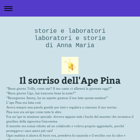
storie e laboratori
laboratori e storie
di Anna Maria
Il sorriso dell'Ape Pina
“Buon giorno Trilly, come stai? Il tuo canto ci allieterà la giornata oggi?”
“Buon giorno Ugo, hai trascorso bene la notte?”
“Buongiorno Jimmy, ha un aspetto gustoso il tuo latte questa mattina!”
L’ape Pina era fatta così.
Aveva sempre una parola gentile per tutti e regalava a ciascuno il suo sorriso.
Pina non era un'ape come tutte le altre.
Era un’ape in missione speciale: doveva tappare tutti i buchi del muretto che recintava il
giardino della signorina Giacomina.
Il muretto era ormai ridotto ad un colabrodo e voleva proprio aggiustarlo, perché
proteggeva i suoi amici più cari!
Ogni mattina si alzava di buon ora, prendeva la cazzuola e il secchio con la calce e