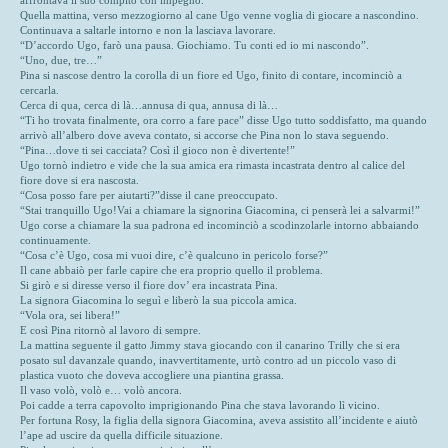
affrontava il suo compito con impegno.
Quella mattina, verso mezzogiorno al cane Ugo venne voglia di giocare a nascondino.
Continuava a saltarle intorno e non la lasciava lavorare.
“D’accordo Ugo, farò una pausa. Giochiamo. Tu conti ed io mi nascondo”.
“Uno, due, tre…”
Pina si nascose dentro la corolla di un fiore ed Ugo, finito di contare, incominciò a
cercarla.
Cerca di qua, cerca di là…annusa di qua, annusa di là…
“Ti ho trovata finalmente, ora corro a fare pace” disse Ugo tutto soddisfatto, ma quando
arrivò all’albero dove aveva contato, si accorse che Pina non lo stava seguendo.
“Pina…dove ti sei cacciata? Così il gioco non è divertente!”
Ugo tornò indietro e vide che la sua amica era rimasta incastrata dentro al calice del
fiore dove si era nascosta.
“Cosa posso fare per aiutarti?”disse il cane preoccupato.
“Stai tranquillo Ugo!Vai a chiamare la signorina Giacomina, ci penserà lei a salvarmi!”
Ugo corse a chiamare la sua padrona ed incominciò a scodinzolarle intorno abbaiando
continuamente.
“Cosa c’è Ugo, cosa mi vuoi dire, c’è qualcuno in pericolo forse?”
Il cane abbaiò per farle capire che era proprio quello il problema.
Si girò e si diresse verso il fiore dov’ era incastrata Pina.
La signora Giacomina lo seguì e liberò la sua piccola amica.
“Vola ora, sei libera!”
E così Pina ritornò al lavoro di sempre.
La mattina seguente il gatto Jimmy stava giocando con il canarino Trilly che si era
posato sul davanzale quando, inavvertitamente, urtò contro ad un piccolo vaso di
plastica vuoto che doveva accogliere una piantina grassa.
Il vaso volò, volò e… volò ancora.
Poi cadde a terra capovolto imprigionando Pina che stava lavorando lì vicino.
Per fortuna Rosy, la figlia della signora Giacomina, aveva assistito all’incidente e aiutò
l’ape ad uscire da quella difficile situazione.