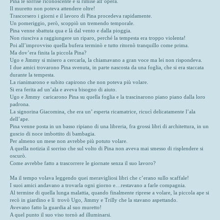
Pina le sorrise riconoscente e si rimise all’opera.
Il muretto non poteva attendere oltre!
Trascorsero i giorni e il lavoro di Pina procedeva rapidamente.
Un pomeriggio, però, scoppiò un tremendo temporale.
Pina venne sbattuta qua e là dal vento e dalla pioggia.
Non riusciva a raggiungere un riparo, perché la tempesta era troppo violenta!
Poi all’improvviso quella bufera terminò e tutto ritornò tranquillo come prima.
Ma dov’era finita la piccola Pina?
Ugo e Jimmy si misero a cercarla, la chiamavano a gran voce ma lei non rispondeva.
I due amici trovarono Pina svenuta, in parte nascosta da una foglia, che si era staccata
durante la tempesta.
La rianimarono e subito capirono che non poteva più volare.
Si era ferita ad un’ala e aveva bisogno di aiuto.
Ugo e Jimmy caricarono Pina su quella foglia e la trascinarono piano piano dalla loro
padrona.
La signorina Giacomina, che era un’ esperta ricamatrice, ricucì delicatamente l’ala
dell’ape.
Pina venne posta in un basso ripiano di una libreria, fra grossi libri di architettura, in un
guscio di noce imbottito di bambagia.
Per almeno un mese non avrebbe più potuto volare.
A quella notizia il sorriso che sul volto di Pina non aveva mai smesso di risplendere si
oscurò.
Come avrebbe fatto a trascorrere le giornate senza il suo lavoro?
Ma il tempo volava leggendo quei meravigliosi libri che c’erano sullo scaffale!
I suoi amici andavano a trovarla ogni giorno e…restavano a farle compagnia.
Al termine di quella lunga malattia, quando finalmente riprese a volare, la piccola ape si
recò in giardino e lì trovò Ugo, Jimmy e Trilly che la stavano aspettando.
Avevano fatto la guardia al suo muretto!
A quel punto il suo viso tornò ad illuminarsi.