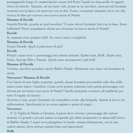
passeggiando lungo le caratteristiche viuzze del Porto Canale fra bancarelle di oggetti
etnici ed antichi. Quando, ad un tratto vidi, posati su un tavolino, tanti piccoli burattini
costruiti con la lana e da muovere con le dita. Erano veramente simpatici ed io ero alla
ricerca di idee per scrivere una nuova storia di Natale.
Mamma di Davide
Guarda Davide, guarda su quel tavolino! Ci sono alcuni burattini fatti con la lana. Sono
bellissimi! Poteri acquistarne alcuni per inventare la nuova storia di Natale!
Davide
Sì, mamma sono proprio belli. Se vuoi ti aiuto a sceglierli.
Mamma di Davide
Grazie Davide. Quali ti piacciono di più?
Davide
Prendi i super eroi e i personaggi dei cartoni animati: Spider man, Hulk, Super man,
Goku, Sponge Bob e Venom. Questi sono sicuramente i più belli.
Mamma di Davide
Va bene, ma devo prendere anche Babbo Natale. Altrimenti non riesco ad inventare la
storia.
Narratore/ Mamma di Davide
Con l'aiuto di mio figlio acquistai, quindi, alcuni burattini provandoli sulle dita della
mano come fanno i bambini. Come avrei potuto utilizzare tutti questi personaggi così
diversi per inventare una storia di Natale? Quella domanda continuò ad assillarmi per
tutto il tragitto di ritorno.
Arrivata a casa, posai i burattini sul comodino vicino alla lampada. Spensi la luce e mi
addormentai. Sprofondai in un sonno agitato e pieno di sogni…
Narratore
... E’ la Vigilia di Natale a Cartunia, il paese dove vivono i personaggi dei cartoni
animati. Lì grandi e piccini stanno svolgendo gli ultimi preparativi in attesa dell’arrivo
di Babbo Natale. I super eroi pattugliano le strade: nessun delinquente, con le sue
cattive azioni, deve turbare questa festa così importante!
Hulk