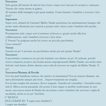
Narratore
Solo grazie all’unione di tutte le loro forze i super eroi vincono lo scontro e catturano
Venom che viene messo in galera.
Al termine della battaglia è già quasi mattina. Come faranno i bambini a ricevere i loro
doni?
Superman
Super eroi, abitanti di Cartunia! Babbo Natale quest'anno ha assolutamente bisogno del
nostro aiuto altrimenti non riuscirà a portare tutti i doni a tutti i bambini del mondo.
Narratore
Prontamente tutti i super eroi si mettono al lavoro e, grazie anche alla loro
collaborazione, tutti i bambini ricevono i loro doni.
E Venom? In prigione anche lui riceve un piccolo pacchettino.
Cosa conterrà?
Venom
Guarda un po' è arrivato un pacchettino anche per me questo Natale!
Narratore
Il pacchettino conteneva un piccolo bauletto con dentro un po’ di carbone, perché
aveva compiuto proprio una brutta azione imprigionando Babbo Natale, ma anche tanti
dolcetti: tutti hanno diritto almeno una volta di ricevere un regalo da Babbo Natale. O
no!
Narratore/Mamma di Davide
Cos’era quel fastidioso rumore che sentivo in lontananza? Era un rumore distante, ma
stava diventando sempre più forte... Improvvisamente mi svegliai.
Era la mia sveglia che suonava. Avevo sognato. Guardai sul comodino: i burattini erano
tutti lì. Allora sorrisi pensando che presto il mio sogno si sarebbe trasformato in una
storia, una nuova storia di Natale da raccontare a tutti i bambini che avevano voglia di
ascoltarla, anche se un po’ birichini.
2° MUSICA
(SULLA BASE DI: "I sogni sono desideri")
I sogni son desideri