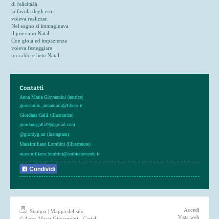
di felicitààà
la favola degli eroi
voleva realizzar.
Nel sogno si immaginava
il prossimo Natal
Con gioia ed impazienza
voleva festeggiare
un caldo e lieto Natal
Contatti
Anna Maria Giovannini (autrice)
giovannini_annamaria@libero.it
Giordana Galli (illustratice)
giordanagalli29@gmail.com
@giordyg.art (Instagram)
Massimiliano Lombini (illustratore)
massimiliano.lombini@ambienteverde.it
Condividi
Accedi
Stampa
|
Mappa del sito
Vista web
© Anna Maria Giovannini - Castel