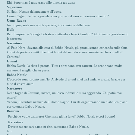
Ehi, Superman è tutto tranquillo lì nella tua zona
Superman
Sì Hulk. Nessun delinquente è all'opera.
Uomo Ragno, le tue ragnatele sono pronte nel caso arrivassero i banditi?
Uomo Ragno
Ne ho preparate una scorta speciale, in occasione delle feste.
Hulk
Bart Simpson e Sponge Bob state mettendo a letto i bambini? Altrimenti si guasteranno
la sorpresa.
Narratore
Al Polo Nord, davanti alla casa di Babbo Natale, gli gnomi stanno caricando sulla slitta
i doni da portare a tutti i bambini buoni del mondo e, ovviamente, anche a quelli di
Cartunia!
Gnomi
Babbo Natale, la slitta è pronta! Tutti i doni sono stati caricati. Le renne sono molto
nervose, è meglio che tu parta.
Babbo Natale
D'accordo sono pronto anch'io. Arrivederci a tutti miei cari amici e grazie. Grazie per
tutto il vostro aiuto!
Narratore
Nelle fogne di Cartunia, invece, un losco individuo si sta aggirando. Chi potrà mai
essere?
Venom, il terribile nemico dell’Uomo Ragno. Lui sta organizzando un diabolico piano
per catturare Babbo Natale.
Bambini
Perché lo vuole catturare? Che male gli ha fatto? Babbo Natale è così buono!
Narratore
Dovete sapere cari bambini che, catturando Babbo Natale,
bini