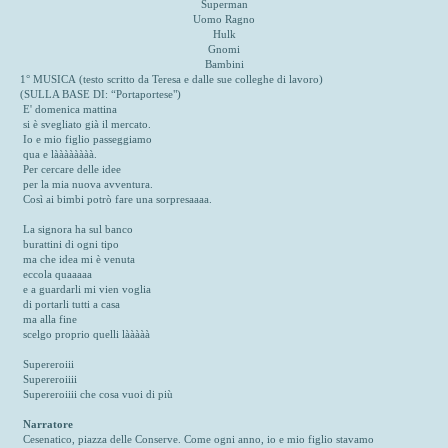
Superman
Uomo Ragno
Hulk
Gnomi
Bambini
1° MUSICA (testo scritto da Teresa e dalle sue colleghe di lavoro)
(SULLA BASE DI: “Portaportese")
E' domenica mattina
si è svegliato già il mercato.
Io e mio figlio passeggiamo
qua e làààààààà.
Per cercare delle idee
per la mia nuova avventura.
Così ai bimbi potrò fare una sorpresaaaa.
La signora ha sul banco
burattini di ogni tipo
ma che idea mi è venuta
eccola quaaaaa
e a guardarli mi vien voglia
di portarli tutti a casa
ma alla fine
scelgo proprio quelli lààààà
Supereroiii
Supereroiiii
Supereroiiii che cosa vuoi di più
Narratore
Cesenatico, piazza delle Conserve. Come ogni anno, io e mio figlio stavamo