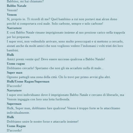
Babbino, mi hai chiamato?
Babbo Natale
Venom!
Venom
Sì, proprio io. Ti ricordi di me? Quel bambino a cui non portavi mai alcun dono
perché si comportava così male. Solo carbone, sempre e solo carbone!
Narratore
E così Babbo Natale rimane imprigionato insieme al suo prezioso carico nella trappola
per lui preparata.
I super eroi, non vedendolo arrivare, sono molto preoccupati e si mettono a cercarlo,
aiutati anche da molti amici che non vogliono vedere l’indomani i volti tristi dei loro
bambini.
Hulk
Amici presto venite qui! Deve essere successo qualcosa a Babbo Natale!
Uomo ragno
Dobbiamo cercarlo! Speriamo che non gli sia accaduto nulla di male...
Super man
Ognuno pattugli una zona della città. Chi lo trovi per primo avvisi glia altri.
Hulk/Uomo Ragno/Superman
D'accordo!
Narratore
I super eroi individuano dove è imprigionato Babbo Natale e cercano di liberarlo, ma
Venom ingaggia con loro una lotta furibonda.
Superman
Hulk, Super man, dobbiamo fare qualcosa! Venon è troppo forte se lo attacchiamo
individualmente.
Hulk
Dobbiamo unire le nostre forze e attaccarlo insieme!
Uomo Ragno
D'accordo!