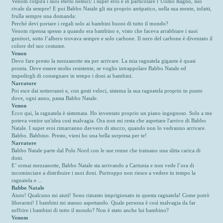
Venom colpirà i suoi eterni nemici: i super eroi e in particolare l’Uomo Ragno, suo
rivale da sempre! E poi Babbo Natale gli sta proprio antipatico, nella sua mente, infatti,
frulla sempre una domanda:
Perché devi portare i regali solo ai bambini buoni di tutto il mondo?
Venom ripensa spesso a quando era bambino e, visto che faceva arrabbiare i suoi
genitori, sotto l’albero trovava sempre e solo carbone. Il nero del carbone è diventato il
colore del suo costume.
Venon
Devo fare presto la mezzanotte sta per arrivare. La mia ragnatela gigante è quasi
pronta. Deve essere molto resistente, se voglio intrappolare Babbo Natale ed
impedirgli di consegnare in tempo i doni ai bambini.
Narratore
Poi esce dai sotterranei e, con gesti veloci, sistema la sua ragnatela proprio in punto
dove, ogni anno, passa Babbo Natale.
Venon
Ecco qui, la ragnatela è sistemata. Ho inventato proprio un piano ingegnoso. Solo a me
poteva venire un'idea così malvagia. Ora non mi resta che aspettare l'arrivo di Babbo
Natale. I super eroi rimarranno davvero di stucco, quando non lo vedranno arrivare.
Babbo. Babbino. Presto, vieni ho una bella sorpresa per te!
Narratore
Babbo Natale parte dal Polo Nord con le sue renne che trainano una slitta carica di
doni.
E’ ormai mezzanotte, Babbo Natale sta arrivando a Cartunia e non vede l’ora di
incominciare a distribuire i suoi doni. Purtroppo non riesce a vedere in tempo la
ragnatela e ...
Babbo Natale
Aiuto! Qualcuno mi aiuti! Sono rimasto imprigionato in questa ragnatela! Come potrò
liberarmi! I bambini mi stanno aspettando. Quale persona è così malvagia da far
soffrire i bambini di tutto il mondo? Non è stato anche lui bambino?
Venom