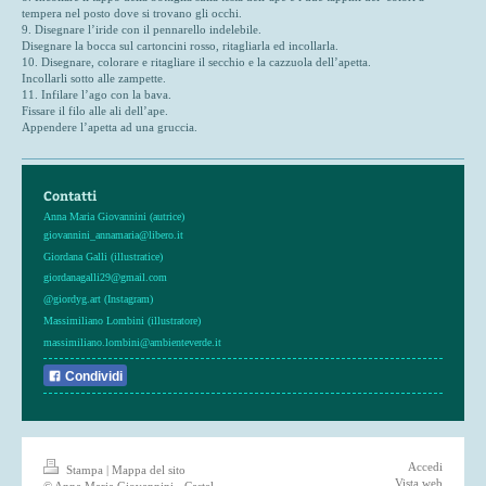
tempera nel posto dove si trovano gli occhi.
9. Disegnare l’iride con il pennarello indelebile.
Disegnare la bocca sul cartoncini rosso, ritagliarla ed incollarla.
10. Disegnare, colorare e ritagliare il secchio e la cazzuola dell’apetta.
Incollarli sotto alle zampette.
11. Infilare l’ago con la bava.
Fissare il filo alle ali dell’ape.
Appendere l’apetta ad una gruccia.
Contatti
Anna Maria Giovannini (autrice)
giovannini_annamaria@libero.it
Giordana Galli (illustratice)
giordanagalli29@gmail.com
@giordyg.art (Instagram)
Massimiliano Lombini (illustratore)
massimiliano.lombini@ambienteverde.it
Condividi
Accedi
Stampa
|
Mappa del sito
Vista web
© Anna Maria Giovannini - Castel