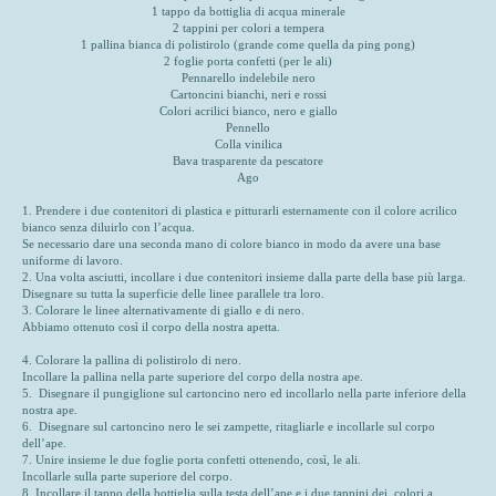
1 tappo da bottiglia di acqua minerale
2 tappini per colori a tempera
1 pallina bianca di polistirolo (grande come quella da ping pong)
2 foglie porta confetti (per le ali)
Pennarello indelebile nero
Cartoncini bianchi, neri e rossi
Colori acrilici bianco, nero e giallo
Pennello
Colla vinilica
Bava trasparente da pescatore
Ago
1. Prendere i due contenitori di plastica e pitturarli esternamente con il colore acrilico
bianco senza diluirlo con l’acqua.
Se necessario dare una seconda mano di colore bianco in modo da avere una base
uniforme di lavoro.
2. Una volta asciutti, incollare i due contenitori insieme dalla parte della base più larga.
Disegnare su tutta la superficie delle linee parallele tra loro.
3. Colorare le linee alternativamente di giallo e di nero.
Abbiamo ottenuto così il corpo della nostra apetta.
4. Colorare la pallina di polistirolo di nero.
Incollare la pallina nella parte superiore del corpo della nostra ape.
5. Disegnare il pungiglione sul cartoncino nero ed incollarlo nella parte inferiore della
nostra ape.
6. Disegnare sul cartoncino nero le sei zampette, ritagliarle e incollarle sul corpo
dell’ape.
7. Unire insieme le due foglie porta confetti ottenendo, così, le ali.
Incollarle sulla parte superiore del corpo.
8. Incollare il tappo della bottiglia sulla testa dell’ape e i due tappini dei colori a