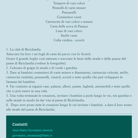
Tempere di vari colori
Pennelli di varie misure
Pennarelli
Contenitori vuoti
Cartoncini di vari colori e misure
Carta delle uova di Pasqua
Lane di vari colori
Stoffe varie
Colla vinilica - scotch
1. La città di Riciclandia
Attaccare fra loro i sei fogli di carta da pacco con lo Scotch.
Girare il grande foglio così ottenuto e tracciare le linee delle strade e delle piazze del
paese di Riciclandia (vedere le fotografie).
2. Colorare di grigio le strade e di verde i giardini.
3. Dare ai bambini contenitori di varie misure e dimensioni, cartoncini colorati, stoffe,
cartoncini ondulati, pennarelli, vinavil, scotch e tutto quello che può sviluppare la
fantasia dei bambini.
4. Far costruire ai ragazzi case, palazzi, alberi, piante, laghetti, automobili e tutto quello
che ci può essere in una città.
5. Una volta terminate le creazioni, invitare i bambini a porle lungo le vie, nei giardini e
sulle strade in modo da dar vita al paese di Ricilclandia.
6. Dopo aver posto tutte le creazioni lungo le vie invitare i bambini a dare il loro nome
alle strade del paese di Riciclandia.
Contatti
Anna Maria Giovannini (autrice)
giovannini_annamaria@libero.it