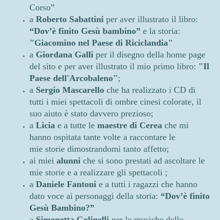
Corso”
a
Roberto Sabattini
per aver illustrato il libro:
“Dov’è finito Gesù bambino”
e la storia:
"Giacomino nel Paese di Riciclandia"
a
Giordana Galli
per il disegno della home page
del sito e per aver illustrato il mio primo libro:
"Il
Paese dell'Arcobaleno"
;
a
Sergio Mascarello
che ha realizzato i CD di
tutti i miei spettacoli di ombre cinesi colorate, il
suo aiuto è stato davvero prezioso;
a
Licia
e a tutte le
maestre di Cerea
che mi
hanno ospitata tante volte a raccontare le
mie storie dimostrandomi tanto affetto;
ai miei
alunni
che si sono prestati ad ascoltare le
mie storie e a realizzare gli spettacoli ;
a
Daniele Fantoni
e a tutti i ragazzi che hanno
dato voce ai personaggi della storia:
“Dov’è finito
Gesù Bambino?”
a
Simonetta Golinelli
per le musiche delle